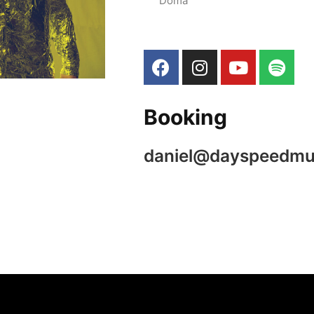
Doma
Booking
daniel@dayspeedmu