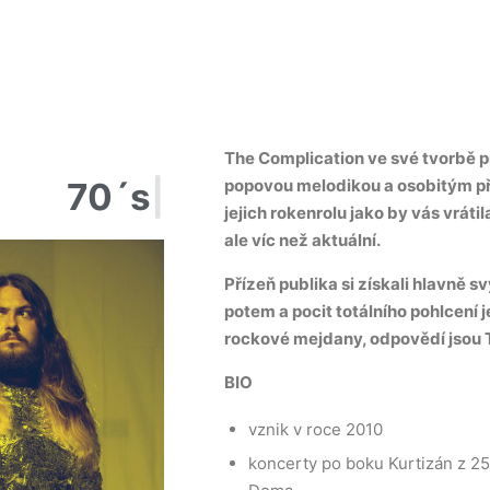
The Complication ve své tvorbě p
popovou melodikou a osobitým př
70´
|
jejich rokenrolu jako by vás vráti
ale víc než aktuální.
Přízeň publika si získali hlavně 
potem a pocit totálního pohlcení 
rockové mejdany, odpovědí jsou 
BIO
vznik v roce 2010
koncerty po boku Kurtizán z 25