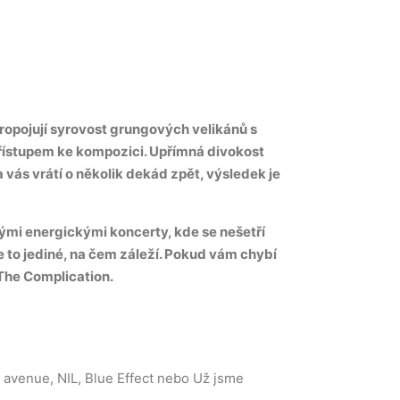
ropojují syrovost grungových velikánů s
ístupem ke kompozici. Upřímná divokost
la vás vrátí o několik dekád zpět, výsledek je
svými energickými koncerty, kde se nešetří
je to jediné, na čem záleží. Pokud vám chybí
The Complication.
 avenue, NIL, Blue Effect nebo Už jsme